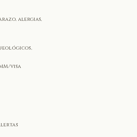
razo, alergias,
queológicos,
FMM/visa
alertas