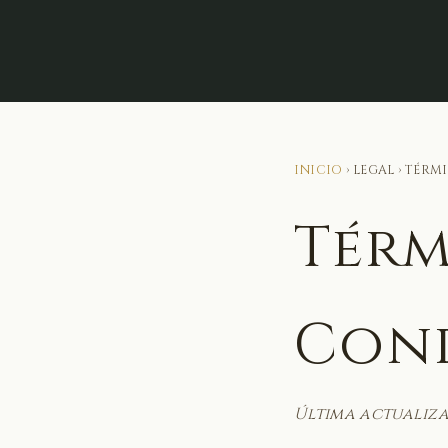
INICIO
› LEGAL › TÉR
Térm
Con
Última actualiz