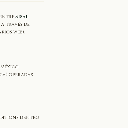
 entre
Sisal
 a través de
rios web).
e México
aca) operadas
editions dentro