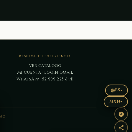
RESERVA TU EXPERIENCIA
Ver catálogo
Mi cuenta · Login Gmail
WhatsApp +52 999 225 8441
ES
▾
MXN
▾
smo