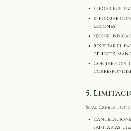
Llegar puntu
Informar cond
lesiones)
Seguir indica
Respetar el p
cenotes, mang
Contar con ide
correspondie
5. Limitac
Sisal Expeditions
Cancelaciones
sanitarias, ci