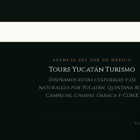
AGENCIA DEL SUR DE MÉXICO
Tours Yucatán Turismo
Diseñamos rutas culturales y de
naturaleza por Yucatán, Quintana Ro
Campeche, Chiapas, Oaxaca y CDMX.
To