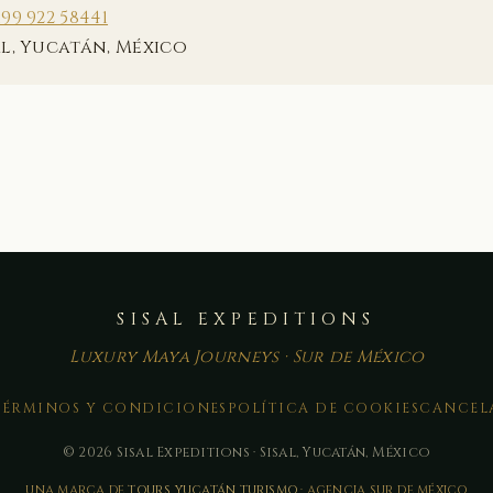
199 922 58441
al, Yucatán, México
SISAL EXPEDITIONS
Luxury Maya Journeys · Sur de México
TÉRMINOS Y CONDICIONES
POLÍTICA DE COOKIES
CANCEL
© 2026 Sisal Expeditions · Sisal, Yucatán, México
UNA MARCA DE
TOURS YUCATÁN TURISMO
· AGENCIA SUR DE MÉXICO