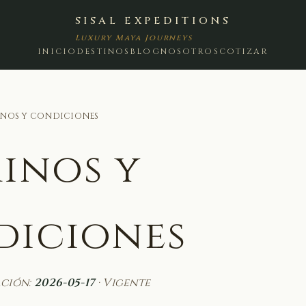
SISAL EXPEDITIONS
Luxury Maya Journeys
INICIO
DESTINOS
BLOG
NOSOTROS
COTIZAR
MINOS Y CONDICIONES
inos y
diciones
ación:
2026-05-17
· Vigente