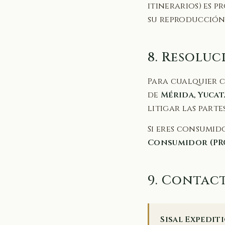
itinerarios) es p
su reproducción 
8. Resoluc
Para cualquier c
de
Mérida, Yucat
litigar las part
Si eres consumid
Consumidor (PR
9. Contac
Sisal Expedit