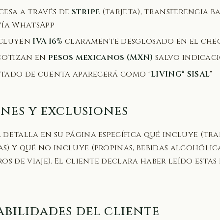
cesa a través de
Stripe
(tarjeta), transferencia b
ía WhatsApp
ncluyen
IVA 16%
claramente desglosado en el che
 cotizan en
pesos mexicanos (MXN)
salvo indicac
stado de cuenta aparecerá como "
LIVING* SISAL
"
ones y exclusiones
 detalla en su página específica qué incluye (tra
s) y qué no incluye (propinas, bebidas alcohólic
os de viaje). El cliente declara haber leído estas
abilidades del cliente