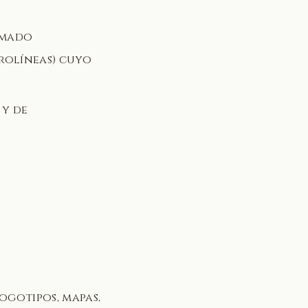
amado
erolíneas) cuyo
y de
logotipos, mapas,