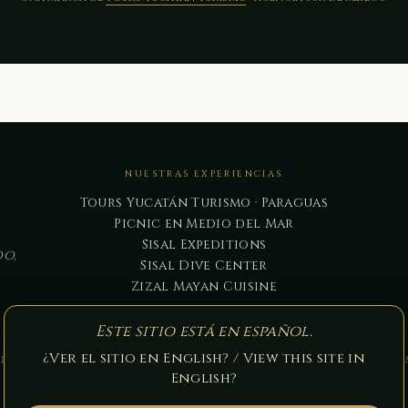
NUESTRAS EXPERIENCIAS
Tours Yucatán Turismo · Paraguas
Picnic en Medio del Mar
Sisal Expeditions
o,
Sisal Dive Center
Zizal Mayan Cuisine
Este sitio está en español.
¿Ver el sitio en English? / View this site in
das estas marcas son parte de la
Agencia Tours Yucatán Turi
English?
© 2026 Tours Yucatán Turismo ·
Privacidad
·
Términos