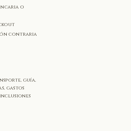
ancaria o
ckout
ión contraria
nsporte, guía,
as, gastos
 inclusiones