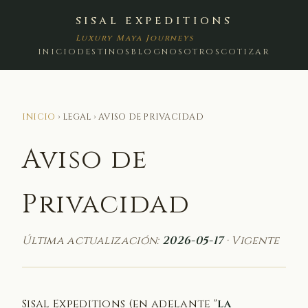
SISAL EXPEDITIONS
Luxury Maya Journeys
INICIO
DESTINOS
BLOG
NOSOTROS
COTIZAR
INICIO
› LEGAL › AVISO DE PRIVACIDAD
Aviso de
Privacidad
Última actualización:
2026-05-17
· Vigente
Sisal Expeditions (en adelante "
la