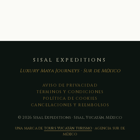
SISAL EXPEDITIONS
Luxury Maya Journeys · Sur de México
AVISO DE PRIVACIDAD
TÉRMINOS Y CONDICIONES
POLÍTICA DE COOKIES
CANCELACIONES Y REEMBOLSOS
© 2026 Sisal Expeditions · Sisal, Yucatán, México
UNA MARCA DE
TOURS YUCATÁN TURISMO
· AGENCIA SUR DE
MÉXICO