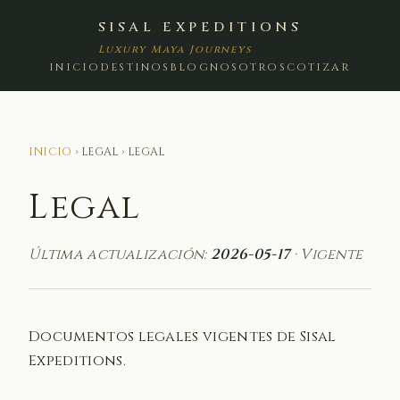
SISAL EXPEDITIONS
Luxury Maya Journeys
INICIO
DESTINOS
BLOG
NOSOTROS
COTIZAR
INICIO
› LEGAL › LEGAL
Legal
Última actualización:
2026-05-17
· Vigente
Documentos legales vigentes de Sisal
Expeditions.