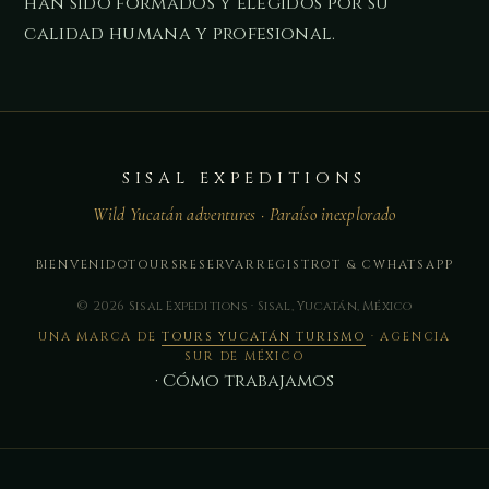
han sido formados y elegidos por su
calidad humana y profesional.
SISAL EXPEDITIONS
Wild Yucatán adventures · Paraíso inexplorado
BIENVENIDO
TOURS
RESERVAR
REGISTRO
T & C
WHATSAPP
© 2026 Sisal Expeditions · Sisal, Yucatán, México
UNA MARCA DE
TOURS YUCATÁN TURISMO
· AGENCIA
SUR DE MÉXICO
·
Cómo trabajamos