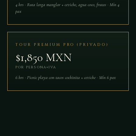
4 hrs · Ruta larga manglar + ceviche, agua coco, frutas · Mín 4
pax
TOUR PREMIUM PRO (PRIVADO)
$1,850 MXN
POR PERSONA+IVA
6 hrs · Picnic playa con tacos cochinita + ceviche · Mín 6 pax