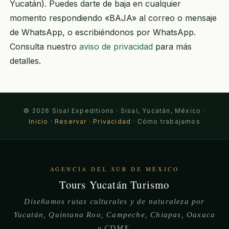
Yucatán). Puedes darte de baja en cualquier
momento respondiendo «BAJA» al correo o mensaje
de WhatsApp, o escribiéndonos por WhatsApp.
Consulta nuestro
aviso de privacidad
para más
detalles.
© 2026 Sisal Expeditions · Sisal, Yucatán, México ·
Inicio
·
Reservar
·
Privacidad
·
Cómo trabajamos
AGENCIA DEL SUR DE MÉXICO
Tours Yucatán Turismo
Diseñamos rutas culturales y de naturaleza por
Yucatán, Quintana Roo, Campeche, Chiapas, Oaxaca
y CDMX.