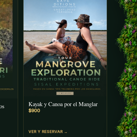
Kayak y Canoa por el Manglar
os
$900
VER Y RESERVAR →