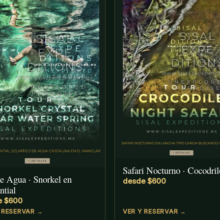
Safari Nocturno · Cocodril
e Agua · Snorkel en
desde $600
tial
e $600
 RESERVAR →
VER Y RESERVAR →