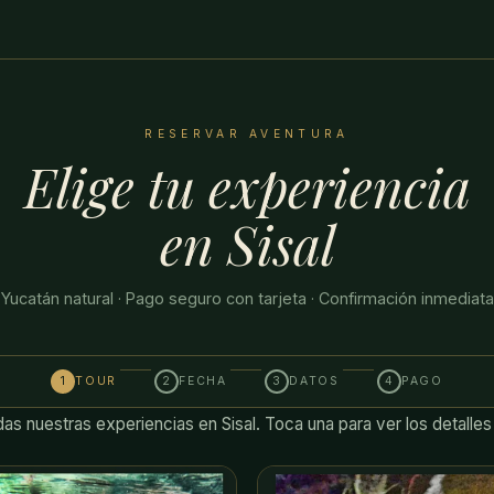
RESERVAR AVENTURA
Elige tu experiencia
en Sisal
Yucatán natural · Pago seguro con tarjeta · Confirmación inmediata
1
TOUR
2
FECHA
3
DATOS
4
PAGO
as nuestras experiencias en Sisal. Toca una para ver los detalles