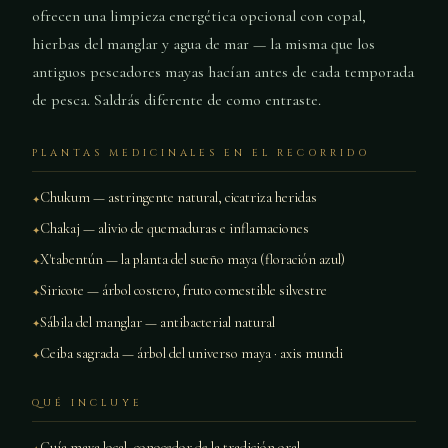
ofrecen una limpieza energética opcional con copal,
hierbas del manglar y agua de mar — la misma que los
antiguos pescadores mayas hacían antes de cada temporada
de pesca. Saldrás diferente de como entraste.
PLANTAS MEDICINALES EN EL RECORRIDO
Chukum — astringente natural, cicatriza heridas
Chakaj — alivio de quemaduras e inflamaciones
X'tabentún — la planta del sueño maya (floración azul)
Siricote — árbol costero, fruto comestible silvestre
Sábila del manglar — antibacterial natural
Ceiba sagrada — árbol del universo maya · axis mundi
QUÉ INCLUYE
Guía maya local, conocedor de la tradición oral