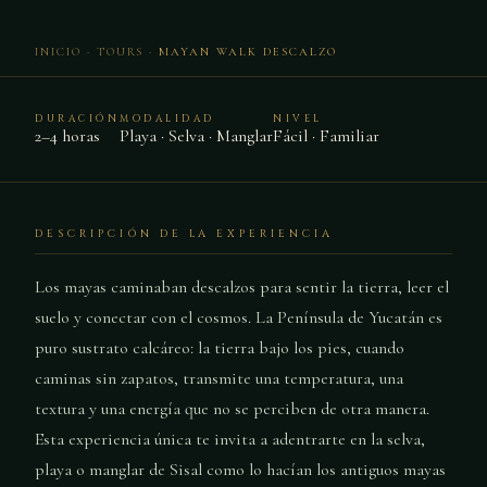
INICIO
·
TOURS
· MAYAN WALK DESCALZO
DURACIÓN
MODALIDAD
NIVEL
2–4 horas
Playa · Selva · Manglar
Fácil · Familiar
DESCRIPCIÓN DE LA EXPERIENCIA
Los mayas caminaban descalzos para sentir la tierra, leer el
suelo y conectar con el cosmos. La Península de Yucatán es
puro sustrato calcáreo: la tierra bajo los pies, cuando
caminas sin zapatos, transmite una temperatura, una
textura y una energía que no se perciben de otra manera.
Esta experiencia única te invita a adentrarte en la selva,
playa o manglar de Sisal como lo hacían los antiguos mayas